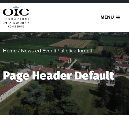
MENU
Home
/
News ed Eventi
/
atletica foredil
Page Header Default