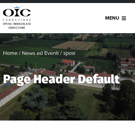
MENU
Home
/
News ed Eventi
/
sposi
Page Header Default